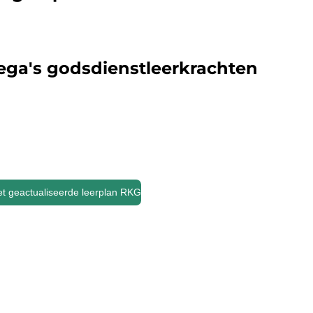
ega's godsdienstleerkrachten
het geactualiseerde leerplan RKG