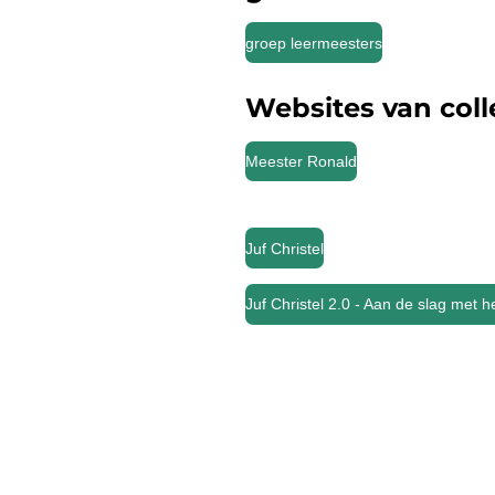
groep leermeesters
Websites van coll
Meester Ronald
Juf Christel
Juf Christel 2.0 - Aan de slag met 