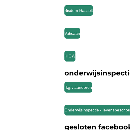
Bisdom Hasselt
Vaticaan
HIGW
onderwijsinspecti
rkg.vlaanderen
Onderwijsinspectie - levensbeschouw
gesloten faceboo