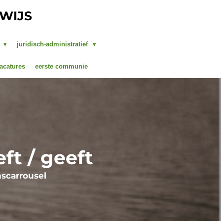
RWIJS
g
juridisch-administratief
acatures
eerste communie
ft / geeft
nscarrousel