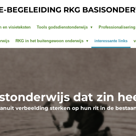
IE-BEGELEIDING RKG BASISONDE
n en visieteksten
Tools godsdienstonderwijs
Professionaliserin
rwijs
RKG in het buitengewoon onderwijs
interessante links
v
tonderwijs dat zin hee
anuit verbeelding sterken op hun rit in de bestaa