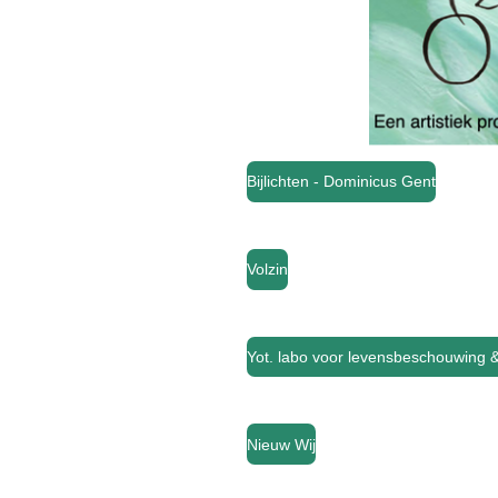
Bijlichten - Dominicus Gent
Volzin
Yot.
labo voor levensbeschouwing &
Nieuw Wij