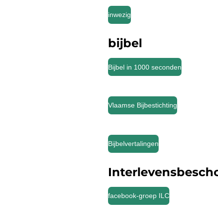
inwezig
bijbel
Bijbel in 1000 seconden
Vlaamse Bijbestichting
Bijbelvertalingen
Interlevensbescho
facebook-groep ILC