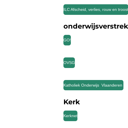
ILC Afscheid, verlies, rouw en troos
onderwijsverstre
GO!
OVSG
Katholiek Onderwijs Vlaanderen
Kerk
Kerknet