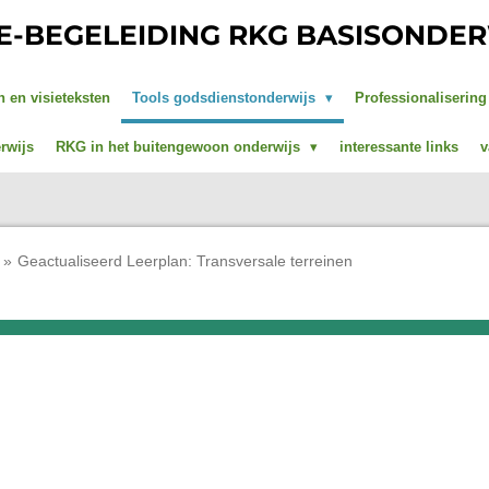
IE-BEGELEIDING RKG BASISONDE
n en visieteksten
Tools godsdienstonderwijs
Professionaliserin
rwijs
RKG in het buitengewoon onderwijs
interessante links
v
»
Geactualiseerd Leerplan: Transversale terreinen