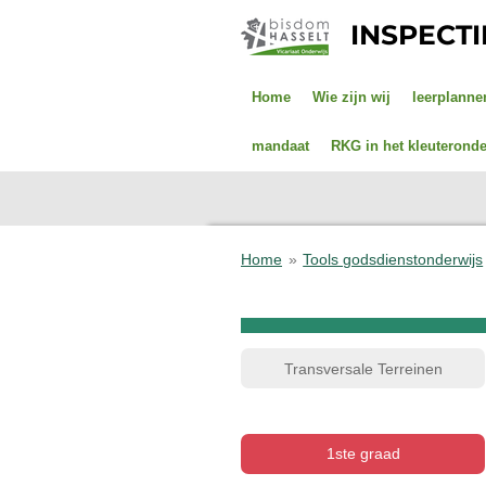
Ga
INSPECT
direct
naar
de
Home
Wie zijn wij
leerplanne
hoofdinhoud
mandaat
RKG in het kleuteronde
Home
»
Tools godsdienstonderwijs
Transversale Terreinen
1ste graad