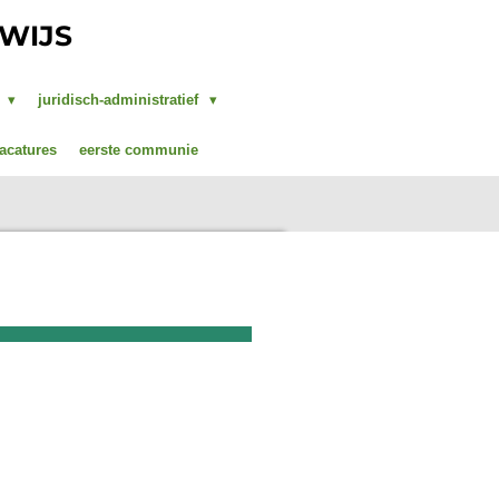
RWIJS
g
juridisch-administratief
acatures
eerste communie