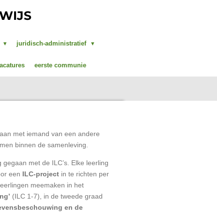
RWIJS
g
juridisch-administratief
acatures
eerste communie
 gaan met iemand van een andere
temmen binnen de samenleving.
 gegaan met de ILC’s. Elke leerling
oor een
ILC-project
in te richten per
 leerlingen meemaken in het
ng’
(ILC 1-7), in de tweede graad
 levensbeschouwing en de