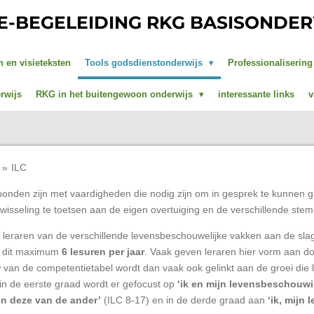
IE-BEGELEIDING RKG BASISONDE
n en visieteksten
Tools godsdienstonderwijs
Professionaliserin
rwijs
RKG in het buitengewoon onderwijs
interessante links
v
»
ILC
bonden zijn met vaardigheden die nodig zijn om in gesprek te kunnen
itwisseling te toetsen aan de eigen overtuiging en de verschillende s
n leraren van de verschillende levensbeschouwelijke vakken aan de slag
 - dit maximum
6 lesuren per jaar
. Vaak geven leraren hier vorm aan d
w van de competentietabel wordt dan vaak ook gelinkt aan de groei die
in de eerste graad wordt er gefocust op
‘ik en mijn levensbeschouwi
en deze van de ander’
(ILC 8-17) en in de derde graad aan
‘ik, mijn