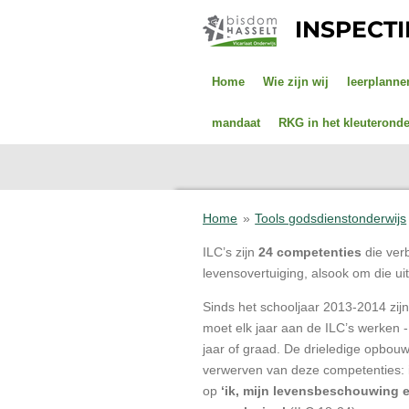
Ga
INSPECT
direct
naar
de
Home
Wie zijn wij
leerplanne
hoofdinhoud
mandaat
RKG in het kleuteronde
Home
»
Tools godsdienstonderwijs
ILC’s zijn
24 competenties
die ver
levensovertuiging, alsook om die u
Sinds het schooljaar 2013-2014 zij
moet elk jaar aan de ILC’s werken
jaar of graad. De drieledige opbou
verwerven van deze competenties: 
op
‘ik, mijn levensbeschouwing 