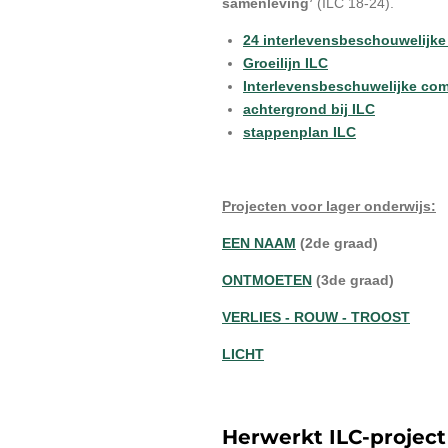
samenleving’
(ILC 18-24).
24 interlevensbeschouwelijk
Groeilijn ILC
Interlevensbeschuwelijke com
achtergrond bij ILC
stappenplan ILC
Projecten voor lager onderwijs:
EEN NAAM
(2de graad)
ONTMOETEN
(3de graad)
VERLIES - ROUW - TROOST
LICHT
Herwerkt ILC-projec