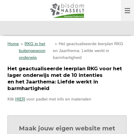
Ga
direct
naar
de
hoofdinhoud
Home
»
RKG in het
»
Het geactualiseerde leerplan RKG
buitengewoon
en Jaarthema: Liefde werkt in
onderwijs
barmhartigheid
Het geactualiseerde leerplan RKG voor het
lager onderwijs met de 10 intenties
en het Jaarthema: Liefde werkt in
barmhartigheid
Klik
HIER
voor padlet met info en materialen
Maak jouw eigen website met