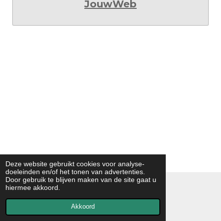
JouwWeb
Deze website gebruikt cookies voor analyse-
doeleinden en/of het tonen van advertenties.
Door gebruik te blijven maken van de site gaat u
© 2021 - 2026 INSPECTIE-BEGELEIDING RKG
hiermee akkoord.
BASISONDERWIJS BISDOM HASSELT
Akkoord
Powered by
JouwWeb