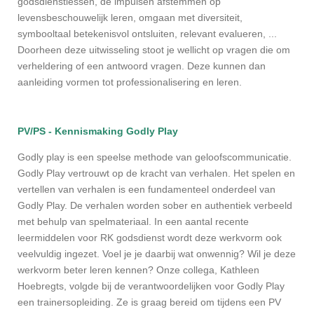
godsdienstlessen, de impulsen afstemmen op
levensbeschouwelijk leren, omgaan met diversiteit,
symbooltaal betekenisvol ontsluiten, relevant evalueren, ...
Doorheen deze uitwisseling stoot je wellicht op vragen die om
verheldering of een antwoord vragen. Deze kunnen dan
aanleiding vormen tot professionalisering en leren.
PV/PS - Kennismaking Godly Play
Godly play is een speelse methode van geloofscommunicatie.
Godly Play vertrouwt op de kracht van verhalen. Het spelen en
vertellen van verhalen is een fundamenteel onderdeel van
Godly Play. De verhalen worden sober en authentiek verbeeld
met behulp van spelmateriaal. In een aantal recente
leermiddelen voor RK godsdienst wordt deze werkvorm ook
veelvuldig ingezet. Voel je je daarbij wat onwennig? Wil je deze
werkvorm beter leren kennen? Onze collega, Kathleen
Hoebregts, volgde bij de verantwoordelijken voor Godly Play
een trainersopleiding. Ze is graag bereid om tijdens een PV