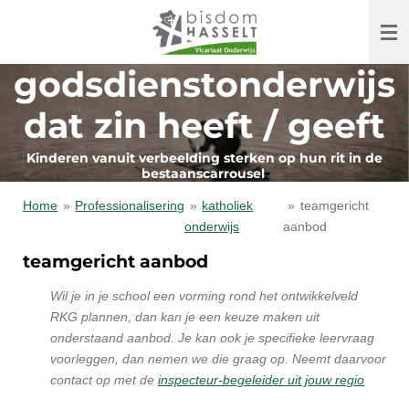
Ga
direct
naar
godsdienstonderwijs
de
hoofdinhoud
dat zin heeft / geeft
Kinderen vanuit verbeelding sterken op hun rit in de
bestaanscarrousel
Home
»
Professionalisering
»
katholiek
»
teamgericht
onderwijs
aanbod
teamgericht aanbod
Wil je in je school een vorming rond het ontwikkelveld
RKG plannen, dan kan je een keuze maken uit
onderstaand aanbod. Je kan ook je specifieke leervraag
voorleggen, dan nemen we die graag op. Neemt daarvoor
contact op met de
inspecteur-begeleider uit jouw regio