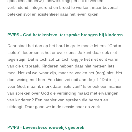
godsdienstonderwijs ontwikkelingsgericht te werken,
verbindend, integrerend en breed te werken, maar bovenal
betekenisvol en existentieel naar het leven kijken.
PV/PS - God betekenisvol ter sprake brengen bij kinderen
Daar staat het dan op het bord in grote mooie letters: “God =
Liefde”. Iedereen is het er over eens. Je kunt daar ook niet
tegen zijn. Dat is toch zo! En toch krijg je het niet echt warm
van die uitspraak. Kinderen hebben daar niet meteen iets
mee. Het zal wel waar zijn, maar ze voelen het (nog) niet. Het
doet weinig met hen. Een kind zei ooit
aan de juf: “Dat is fijn
voor God, maar ik merk daar niets van!” Is er ook een manier
van spreken over God die verbinding maakt met ervaringen
van kinderen? Een manier van spreken die beroert en
uitdaagt. Daar gaan we in de sessie naar op zoek.
PV/PS - Levensbeschouwelijk gesprek