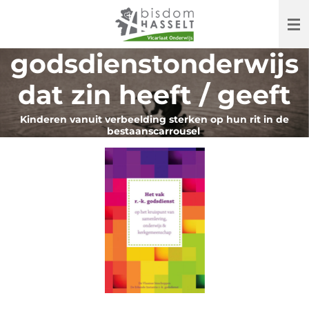
Ga
direct
naar
godsdienstonderwijs
de
hoofdinhoud
dat zin heeft / geeft
Kinderen vanuit verbeelding sterken op hun rit in de
bestaanscarrousel